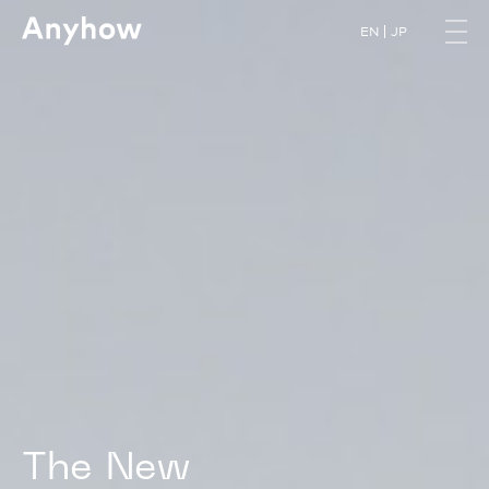
EN
JP
T
h
e
N
e
w