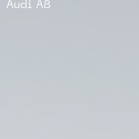
A
u
d
i
A
8