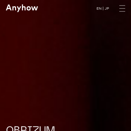
EN
JP
O
B
R
I
Z
U
M