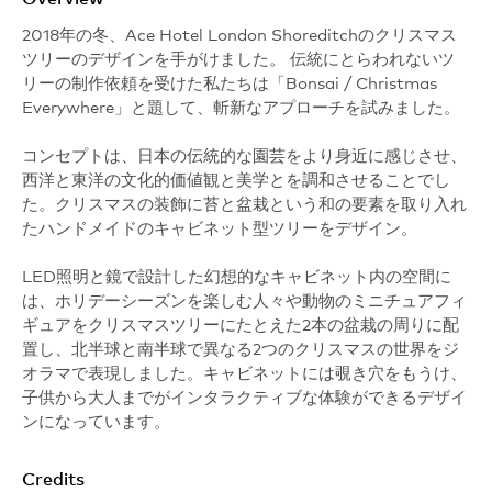
2018年の冬、Ace Hotel London Shoreditchのクリスマス
ツリーのデザインを手がけました。 伝統にとらわれないツ
リーの制作依頼を受けた私たちは「Bonsai / Christmas
Everywhere」と題して、斬新なアプローチを試みました。
コンセプトは、日本の伝統的な園芸をより身近に感じさせ、
西洋と東洋の文化的価値観と美学とを調和させることでし
た。クリスマスの装飾に苔と盆栽という和の要素を取り入れ
たハンドメイドのキャビネット型ツリーをデザイン。
LED照明と鏡で設計した幻想的なキャビネット内の空間に
は、ホリデーシーズンを楽しむ人々や動物のミニチュアフィ
ギュアをクリスマスツリーにたとえた2本の盆栽の周りに配
置し、北半球と南半球で異なる2つのクリスマスの世界をジ
オラマで表現しました。キャビネットには覗き穴をもうけ、
子供から大人までがインタラクティブな体験ができるデザイ
ンになっています。
Credits