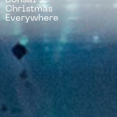
C
h
r
i
s
t
m
a
s
E
v
e
r
y
w
h
e
r
e