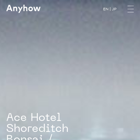
EN
JP
A
c
e
H
o
t
e
l
S
h
o
r
e
d
i
t
c
h
B
o
n
s
a
i
/