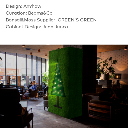
Design: Anyhow
Curation: Beams&Co
Bonsai&Moss Supplier: GREEN’S GREEN
Cabinet Design: Juan Junca